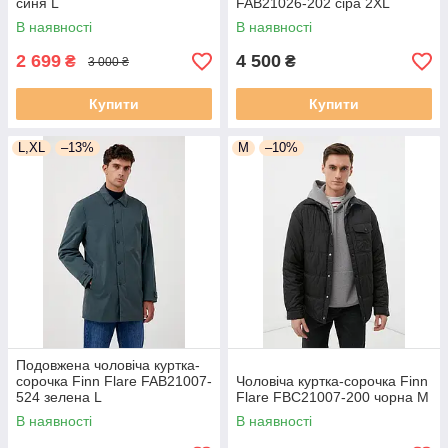
синя L
FAB21026-202 сіра 2XL
В наявності
В наявності
2 699
4 500
₴
₴
3 000 ₴
Купити
Купити
L,XL
–13%
M
–10%
Подовжена чоловіча куртка-
сорочка Finn Flare FAB21007-
Чоловіча куртка-сорочка Finn
524 зелена L
Flare FBC21007-200 чорна M
В наявності
В наявності