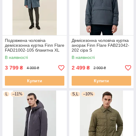
Подовжена чоловіча
Демісезонна чоловіча куртка
демісезонна куртка Finn Flare
анорак Finn Flare FAB21042-
FAD21002-105 блакитна XL
202 сіра S
В наявності
В наявності
3 799
2 499
₴
₴
4 300 ₴
2 900 ₴
Купити
Купити
L
–11%
S,L
–10%