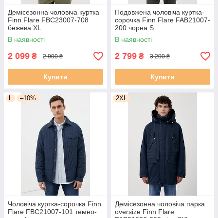
Демісезонна чоловіча куртка
Подовжена чоловіча куртка-
Finn Flare FBC23007-708
сорочка Finn Flare FAB21007-
бежева XL
200 чорна S
В наявності
В наявності
2 099
2 799
₴
₴
2 900 ₴
3 200 ₴
Купити
Купити
L
–10%
2XL
Чоловіча куртка-сорочка Finn
Демісезонна чоловіча парка
Flare FBC21007-101 темно-
oversize Finn Flare