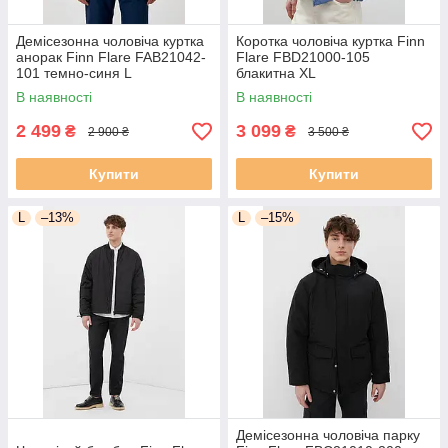
Демісезонна чоловіча куртка
Коротка чоловіча куртка Finn
анорак Finn Flare FAB21042-
Flare FBD21000-105
101 темно-синя L
блакитна XL
В наявності
В наявності
2 499
3 099
₴
₴
2 900 ₴
3 500 ₴
Купити
Купити
L
–13%
L
–15%
Демісезонна чоловіча парку