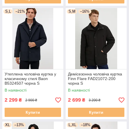
S,L
–21%
S,M
–16%
Утеплена чоловіча куртка у
Демісезонна чоловіча куртка
класичному стилі Baon
Finn Flare FAD21072-200
B5324507 чорна S
чорна S
В наявності
В наявності
2 299
2 699
₴
₴
2 900 ₴
3 200 ₴
Купити
Купити
XL
–13%
L,XL
–18%