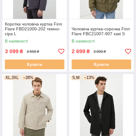
Коротка чоловіча куртка Finn
Flare FBD21000-202 темно-
Чоловіча куртка-сорочка Finn
сіра L
Flare FBC21007-907 хакі S
В наявності
В наявності
3 099
2 699
₴
₴
3 500 ₴
3 000 ₴
Купити
Купити
XL,3XL
–28%
S,M
–13%