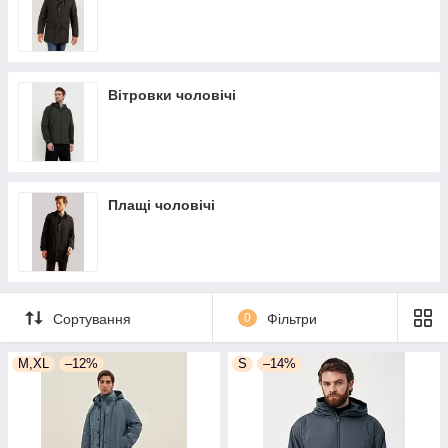
Вітровки чоловічі
Плащі чоловічі
Сортування
0
Фільтри
M,XL
–12%
S
–14%