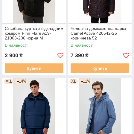
Стьобана куртка з відкладним
Чоловіча демісезонна парка
коміром Finn Flare A19-
Camel Active 420542-25
21003-200 чорна M
коричнева 52
В наявності
В наявності
2 900
7 390
₴
₴
Купити
Купити
M,L
–14%
XL
–11%