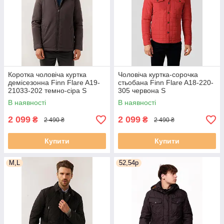
Коротка чоловіча куртка
Чоловіча куртка-сорочка
демісезонна Finn Flare A19-
стьобана Finn Flare A18-220-
21033-202 темно-сіра S
305 червона S
В наявності
В наявності
2 099
2 099
₴
₴
2 490 ₴
2 490 ₴
Купити
Купити
M,L
52,54р