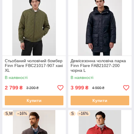
Стьобаний чоловічий бомбер
Демісезонна чоловіча парка
Finn Flare FBC21017-907 хакі
Finn Flare FAB21027-200
XL
чорна L
В наявності
В наявності
2 799
3 999
₴
₴
3 200 ₴
4 900 ₴
Купити
Купити
S,M
–16%
S
–16%