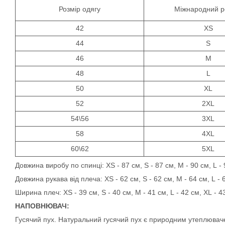
Розмір одягу
Міжнародний р
42
XS
44
S
46
M
48
L
50
XL
52
2XL
54\56
3XL
58
4XL
60\62
5XL
Довжина виробу по спинці: XS - 87 см, S - 87 см, M - 90 см, L - 
Довжина рукава від плеча: XS - 62 см, S - 62 см, M - 64 см, L - 
Ширина плеч: XS - 39 см, S - 40 см, M - 41 см, L - 42 см, XL - 4
НАПОВНЮВАЧ:
Гусячий пух. Натуральний гусячий пух є природним утеплювачем