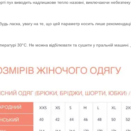
орті пух виводить надлишкове тепло назовні, виключаючи небезпеку 
удь ласка, увагу на те, що цей параметр носить лише рекомендацій
ратурі 30°C. Не можна відбілювати та сушити у пральній машині. Д