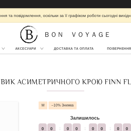
ня та повідомлення, оскільки за її графіком роботи сьогодні вихі
ＢＯＮ ＶＯＹＡＧＥ
АКСЕСУАРИ
ДОСТАВКА ТА ОПЛАТА
ПОВЕРНЕННЯ
ИК АСИМЕТРИЧНОГО КРОЮ FINN FLA
M
–10%
Залишилось
0
0
0
0
0
0
0
0