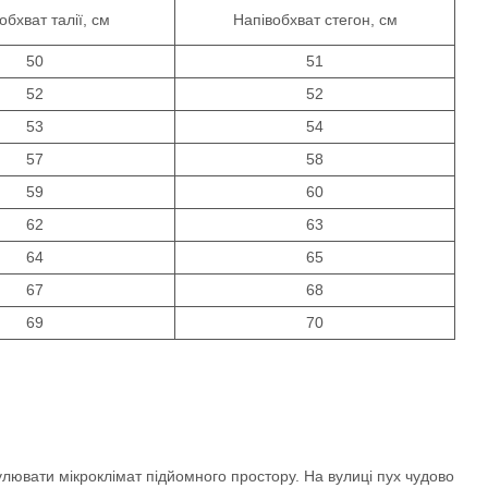
обхват талії, см
Напівобхват стегон, см
50
51
52
52
53
54
57
58
59
60
62
63
64
65
67
68
69
70
улювати мікроклімат підйомного простору. На вулиці пух чудово