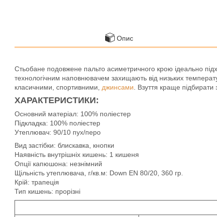
Опис
Стьобане подовжене пальто асиметричного крою ідеально підхо
технологічним наповнювачем захищають від низьких температу
класичними, спортивними,
джинсами
. Взуття краще підбирати
ХАРАКТЕРИСТИКИ:
Основний матеріал: 100% поліестер
Підкладка: 100% поліестер
Утеплювач: 90/10 пух/перо
Вид застібки: блискавка, кнопки
Наявність внутрішніх кишень: 1 кишеня
Опції капюшона: незнімний
Щільність утеплювача, г/кв.м: Down EN 80/20, 360 гр.
Крій: трапеція
Тип кишень: прорізні