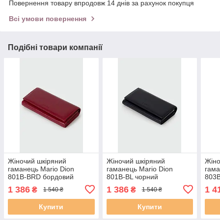
Повернення товару впродовж 14 днів за рахунок покупця
Всі умови повернення
Подібні товари компанії
Жіночий шкіряний
Жіночий шкіряний
Жіно
гаманець Mario Dion
гаманець Mario Dion
гама
801B-BRD бордовий
801B-BL чорний
803
1 386
1 386
1 4
₴
₴
1 540 ₴
1 540 ₴
Купити
Купити