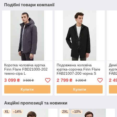
Подібні товари компанії
Коротка чоловіча куртка
Подовжена чоловіча
Демі
Finn Flare FBD21000-202
куртка-сорочка Finn Flare
курт
темно-сіра L
FAB21007-200 чорна S
FAB2
3 099
2 799
2 4
₴
₴
3 500 ₴
3 200 ₴
Купити
Купити
Акційні пропозиції та новинки
XL
–14%
2XL
–10%