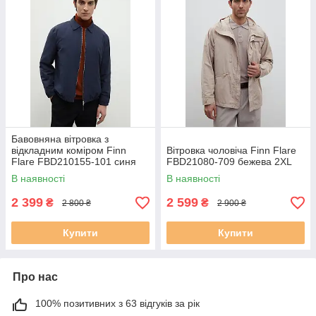
Бавовняна вітровка з
відкладним коміром Finn
Вітровка чоловіча Finn Flare
Flare FBD210155-101 синя
FBD21080-709 бежева 2XL
XL
В наявності
В наявності
2 399
2 599
₴
₴
2 800 ₴
2 900 ₴
Купити
Купити
Про нас
100% позитивних з 63 відгуків за рік