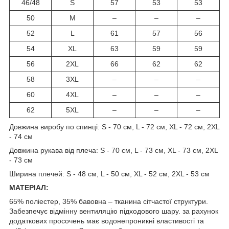
46/48
S
57
53
53
50
M
–
–
–
52
L
61
57
56
54
XL
63
59
59
56
2XL
66
62
62
58
3XL
–
–
–
60
4XL
–
–
–
62
5XL
–
–
–
Довжина виробу по спинці: S - 70 см, L - 72 см, XL - 72 см, 2XL
- 74 см
Довжина рукава від плеча: S - 70 см, L - 73 см, XL - 73 см, 2XL
- 73 см
Ширина плечей: S - 48 см, L - 50 см, XL - 52 см, 2XL - 53 см
МАТЕРІАЛ:
65% поліестер, 35% бавовна – тканина сітчастої структури.
Забезпечує відмінну вентиляцію підходового шару. за рахунок
додаткових просочень має водонепроникні властивості та