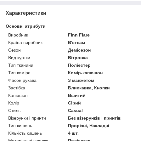
Характеристики
Основні атрибути
Виробник
Finn Flare
Країна виробник
В'єтнам
Сезон
Демісезон
Вид куртки
Вітровка
Тип тканини
Поліестер
Тип коміра
Комір-капюшон
Фасон рукава
З манжетом
Застібка
Блискавка, Кнопки
Капюшон
Вшитий
Колір
Сірий
Стиль
Casual
Візерунки і принти
Без візерунків і принтів
Тип кишень
Прорізні, Накладні
Кількість кишень
4 шт.
Матеріал підкладки
Поліестер