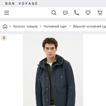
ＢＯＮ ＶＯＹＡＧＥ
Каталог товарів
Чоловічий одяг
Верхній чоловічий од
S