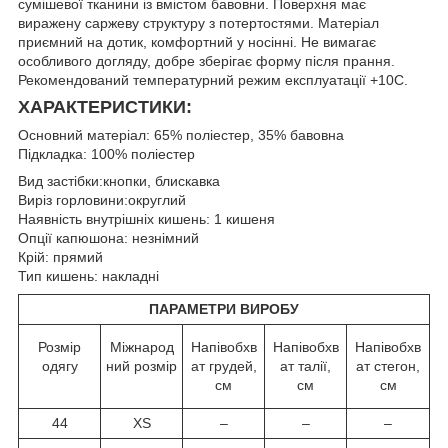
сумішевої тканини із вмістом бавовни. Поверхня має
виражену саржеву структуру з потертостями. Матеріал
приємний на дотик, комфортний у носінні. Не вимагає
особливого догляду, добре зберігає форму після прання.
Рекомендований температурний режим експлуатації +10С.
ХАРАКТЕРИСТИКИ:
Основний матеріал: 65% поліестер, 35% бавовна
Підкладка: 100% поліестер
Вид застібки:кнопки, блискавка
Виріз горловини:округлий
Наявність внутрішніх кишень: 1 кишеня
Опції капюшона: незнімний
Крій: прямий
Тип кишень: накладні
ПАРАМЕТРИ ВИРОБУ
Розмір
Міжнарод
Напівобхв
Напівобхв
Напівобхв
одягу
ний розмір
ат грудей,
ат талії,
ат стегон,
см
см
см
44
XS
–
–
–