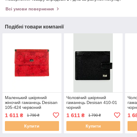
Всі умови повернення
Подібні товари компанії
Маленький шкіряний
Чоловічий шкіряний
Чоло
жіночий гаманець Desisan
гаманець Desisan 410-01
гама
105-424 червоний
чорний
чор
1 611
1 611
1 6
₴
₴
1 790 ₴
1 790 ₴
Купити
Купити