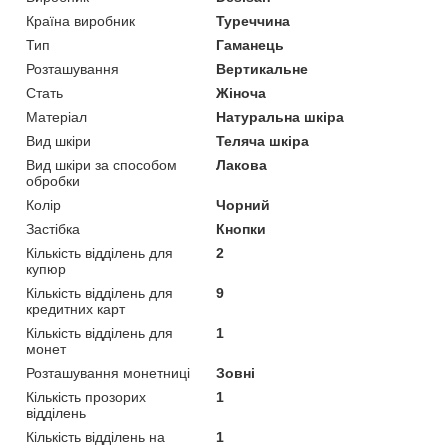
Країна виробник
Туреччина
Тип
Гаманець
Розташування
Вертикальне
Стать
Жіноча
Матеріал
Натуральна шкіра
Вид шкіри
Теляча шкіра
Вид шкіри за способом
Лакова
обробки
Колір
Чорний
Застібка
Кнопки
Кількість відділень для
2
купюр
Кількість відділень для
9
кредитних карт
Кількість відділень для
1
монет
Розташування монетниці
Зовні
Кількість прозорих
1
відділень
Кількість відділень на
1