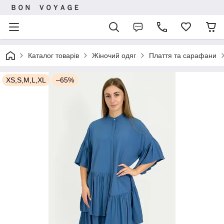
ＢＯＮ ＶＯＹＡＧＥ
Каталог товарів
Жіночий одяг
Плаття та сарафани
XS,S,M,L,XL
–65%