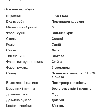
Основні атрибути
Виробник
Finn Flare
Вид виробу
Повсякденна сукня
Міжнародний розмір
S
Фасон сукні
Вільний крій
Стиль
Casual
Колір
Синій
Сезон
Літо
Тип тканини
Віскоза
Фасон вирізу горловини
Стійка
Фасон рукава
З воланом
Склад
Основний матеріал: 100%
віскоза
Властивості тканини
Повітропроникність
Візерунки і принти
Без візерунків і принтів
Довжина сукні
Міді
Довжина рукава
Довгий
Країна виробник
В'єтнам