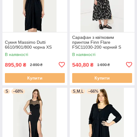
Сарафан з квітковим
Сукня Massimo Dutti
принтом Finn Flare
6610/901/800 чорна XS
FSC11030-200 чорний S
В наявності
В наявності
895,90
540,80
₴
₴
2 890 ₴
1 690 ₴
Купити
Купити
S
–68%
S,M,L
–66%