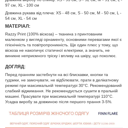
97 см, XL - 100 см
Довжина рукава від плеча: XS - 48 см, S - 50 см, M - 50 см, L -
54 см, XL - 54 см
МАТЕРІАЛ:
Razzy Print (100% віскоза) – тканина з принтованим
малюнком у вигляді орнаменту, основними перевагами якої є
гігієнічність та повітропроникність. Ще один плюс у тому, що
віскоза не накопичує статичної електрики, а значить, не
виникне неприємного тріску і впливу на шкіру, що поколює.
ДОГЛЯД:
Перед пранням застебнути на всі блискавки, кнопки та
гудзики, не замочувати, не відбілювати, прати в делікатному
режимі при максимальній температурі 30°C. Рекомендований
слабкий віджимання. Не рекомендується сушити в пральній
машині. Прасувати при максимальній температурі 110°C.
Усадка виробу за довжиною після першого прання 3-5%.