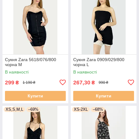
Сукня Zara 5618/076/800
Сукня Zara 0909/029/800
чорна M
чорна L
В наявності
В наявності
299
267,30
₴
₴
1 190 ₴
990 ₴
Купити
Купити
XS,S,M,L
–69%
XS-2XL
–68%