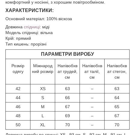
комфортний у носінні, з хорошим повітрообміном.
ХАРАКТЕРИСТИКИ:
Основний матеріал: 100% віскоза
Довжина
спідниці
: міді
Модель спідниці: вільна
Крій: прямий
Тип кишень: прорізні
ПАРАМЕТРИ ВИРОБУ
Розмір
Міжнарод
Напівобхв
Напівобхв
Напівобхв
одягу
ний розмір
ат грудей,
ат талії,
ат стегон,
см
см
см
42
XS
63
–
63
44
S
66
–
64
46
M
67
–
65
48
L
69
–
67
50
XL
70
–
70
Довжина виробу по спинці: XS - 93 см, S - 92 см, M - 91 см, L -