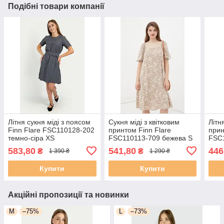
Подібні товари компанії
Літня сукня міді з поясом
Сукня міді з квітковим
Літн
Finn Flare FSC110128-202
принтом Finn Flare
прин
темно-сіра XS
FSC110113-709 бежева S
FSC
XS
583,80
541,80
446
₴
₴
1 390 ₴
1 290 ₴
Купити
Купити
Акційні пропозиції та новинки
M
–75%
L
–73%