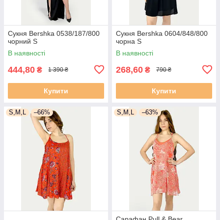
Сукня Bershka 0538/187/800
Сукня Bershka 0604/848/800
чорний S
чорна S
В наявності
В наявності
444,80
268,60
₴
₴
1 390 ₴
790 ₴
Купити
Купити
S,M,L
–66%
S,M,L
–63%
Сарафан Pull & Bear