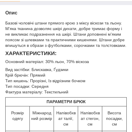
Опис
Базові чоловічі штани прямого крою з міксу віскози та льону.
М'яка тканина дозволяє шкірі дихати, добре тримає форму і
не викликає подразнення на шкірі. Штани доповнені м'яким
поясом зі шлевками та практичними кишенями. Штани добре
впишуться в образи з футболками, сорочками та толстовками.
ХАРАКТЕРИСТИКИ:
Основний матеріал: 30% льон, 70% віскоза
Вид застібки: Блискавка, Ґудзики
Крій брючін: Прямий
Тип кишень: Прорізні, Із відрізним бочком
Тип посадки: Середня
Фактура матеріалу: Текстильний
ПАРАМЕТРИ БРЮК
Розмір
Міжнарод
Напівобхв
Напівобхв
Висота
одягу
ний розмір
ат талії,
ат стегон,
посадки,
см
см
см