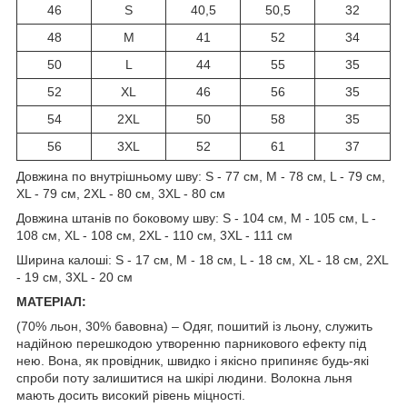
46
S
40,5
50,5
32
48
M
41
52
34
50
L
44
55
35
52
XL
46
56
35
54
2XL
50
58
35
56
3XL
52
61
37
Довжина по внутрішньому шву: S - 77 см, M - 78 см, L - 79 см,
XL - 79 см, 2XL - 80 см, 3XL - 80 см
Довжина штанів по боковому шву: S - 104 см, M - 105 см, L -
108 см, XL - 108 см, 2XL - 110 см, 3XL - 111 см
Ширина калоші: S - 17 см, M - 18 см, L - 18 см, XL - 18 см, 2XL
- 19 см, 3XL - 20 см
МАТЕРІАЛ:
(70% льон, 30% бавовна) – Одяг, пошитий із льону, служить
надійною перешкодою утворенню парникового ефекту під
нею. Вона, як провідник, швидко і якісно припиняє будь-які
спроби поту залишитися на шкірі людини. Волокна льня
мають досить високий рівень міцності.