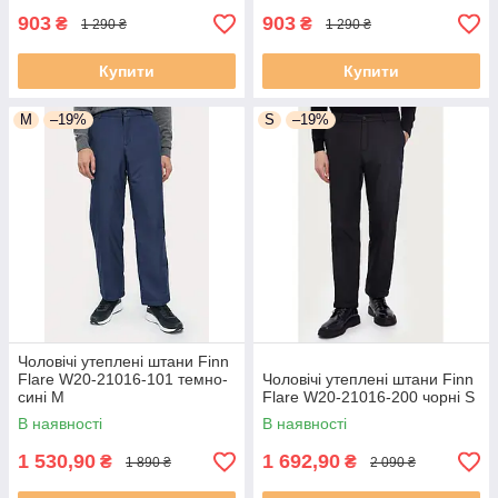
903
903
₴
₴
1 290 ₴
1 290 ₴
Купити
Купити
M
–19%
S
–19%
Чоловічі утеплені штани Finn
Flare W20-21016-101 темно-
Чоловічі утеплені штани Finn
сині M
Flare W20-21016-200 чорні S
В наявності
В наявності
1 530,90
1 692,90
₴
₴
1 890 ₴
2 090 ₴