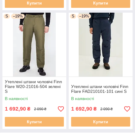
Купити
Купити
S
–19%
S
–19%
Утеплені штани чоловічі Finn
Flare W20-21016-504 зелені
Утеплені штани чоловічі Finn
S
Flare FAD210101-101 сині S
В наявності
В наявності
1 692,90
1 692,90
₴
₴
2 090 ₴
2 090 ₴
Купити
Купити