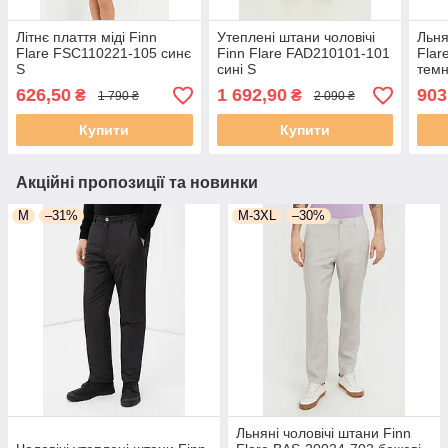
Літнє плаття міді Finn
Утеплені штани чоловічі
Льня
Flare FSC110221-105 синє
Finn Flare FAD210101-101
Flar
S
сині S
темн
626,50
1 692,90
903
₴
₴
1 790 ₴
2 090 ₴
Купити
Купити
Акційні пропозиції та новинки
M
–31%
M-3XL
–30%
Льняні чоловічі штани Finn