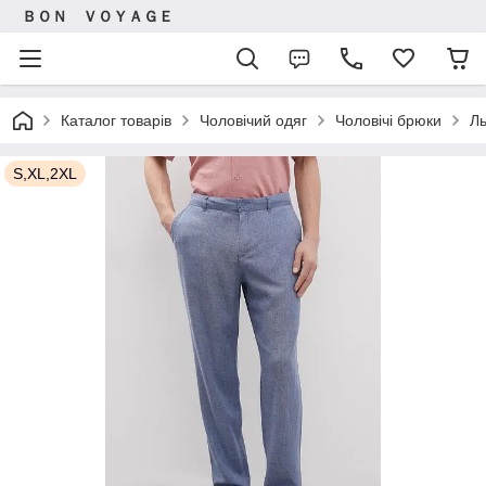
ＢＯＮ ＶＯＹＡＧＥ
Каталог товарів
Чоловічий одяг
Чоловічі брюки
Ль
S,XL,2XL