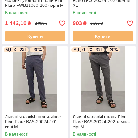
Чоловічі утеплені штани Finn
Flare BAS-20024-702 бежеві
Flare FWB21060-200 чорні M
XL
В наявності
В наявності
1 442,10
903
₴
₴
2 090 ₴
1 290 ₴
Купити
Купити
M,L,XL,2XL
–30%
M,L,XL,2XL,3XL
–30%
Льняні чоловічі штани-чінос
Льняні чоловічі штани Finn
Finn Flare BAS-20024-101
Flare BAS-20024-202 темно-
сині M
сірі M
В наявності
В наявності