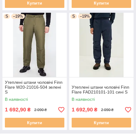
Купити
Купити
S
–19%
S
–19%
Утеплені штани чоловічі Finn
Flare W20-21016-504 зелені
Утеплені штани чоловічі Finn
S
Flare FAD210101-101 сині S
В наявності
В наявності
1 692,90
1 692,90
₴
₴
2 090 ₴
2 090 ₴
Купити
Купити