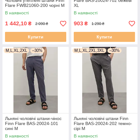
Чоловічі утеплені штани Finn
Flare BAS-20024-702 бежеві
Flare FWB21060-200 чорні M
XL
В наявності
В наявності
1 442,10
903
₴
₴
2 090 ₴
1 290 ₴
Купити
Купити
M,L,XL,2XL
–30%
M,L,XL,2XL,3XL
–30%
Льняні чоловічі штани-чінос
Льняні чоловічі штани Finn
Finn Flare BAS-20024-101
Flare BAS-20024-202 темно-
сині M
сірі M
В наявності
В наявності