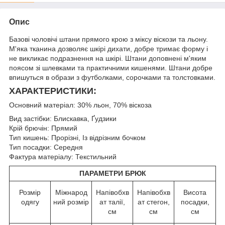
Опис
Базові чоловічі штани прямого крою з міксу віскози та льону.
М'яка тканина дозволяє шкірі дихати, добре тримає форму і
не викликає подразнення на шкірі. Штани доповнені м'яким
поясом зі шлевками та практичними кишенями. Штани добре
впишуться в образи з футболками, сорочками та толстовками.
ХАРАКТЕРИСТИКИ:
Основний матеріал: 30% льон, 70% віскоза
Вид застібки: Блискавка, Ґудзики
Крій брючін: Прямий
Тип кишень: Прорізні, Із відрізним бочком
Тип посадки: Середня
Фактура матеріалу: Текстильний
ПАРАМЕТРИ БРЮК
Розмір
Міжнарод
Напівобхв
Напівобхв
Висота
одягу
ний розмір
ат талії,
ат стегон,
посадки,
см
см
см