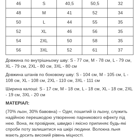
46
S
40,5
50,5
32
48
M
41
52
34
50
L
44
55
35
52
XL
46
56
35
54
2XL
50
58
35
56
3XL
52
61
37
Довжина по внутрішньому шву: S - 77 см, M - 78 см, L - 79 см,
XL - 79 см, 2XL - 80 см, 3XL - 80 см
Довжина штанів по боковому шву: S - 104 см, M - 105 см, L -
108 см, XL - 108 см, 2XL - 110 см, 3XL - 111 см
Ширина калоші: S - 17 см, M - 18 см, L - 18 см, XL - 18 см, 2XL
- 19 см, 3XL - 20 см
МАТЕРІАЛ:
(70% льон, 30% бавовна) – Одяг, пошитий із льону, служить
надійною перешкодою утворенню парникового ефекту під
нею. Вона, як провідник, швидко і якісно припиняє будь-які
спроби поту залишитися на шкірі людини. Волокна льня
мають досить високий рівень міцності.