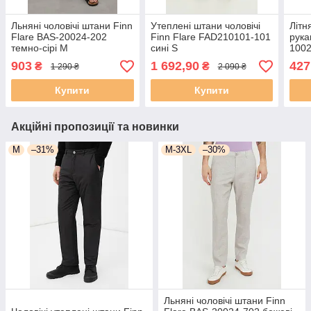
Льняні чоловічі штани Finn
Утеплені штани чоловічі
Літн
Flare BAS-20024-202
Finn Flare FAD210101-101
рука
темно-сірі M
сині S
1002
903
1 692,90
427
₴
₴
1 290 ₴
2 090 ₴
Купити
Купити
Акційні пропозиції та новинки
M
–31%
M-3XL
–30%
Льняні чоловічі штани Finn