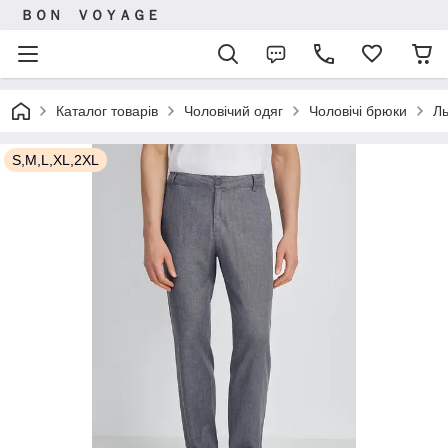
ＢＯＮ ＶＯＹＡＧＥ
Каталог товарів
Чоловічий одяг
Чоловічі брюки
Ль
S,M,L,XL,2XL