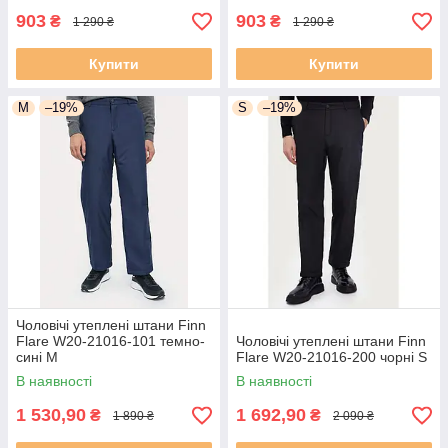
903
903
₴
₴
1 290 ₴
1 290 ₴
Купити
Купити
M
–19%
S
–19%
Чоловічі утеплені штани Finn
Flare W20-21016-101 темно-
Чоловічі утеплені штани Finn
сині M
Flare W20-21016-200 чорні S
В наявності
В наявності
1 530,90
1 692,90
₴
₴
1 890 ₴
2 090 ₴