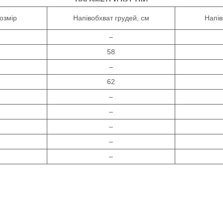
озмір
Напівобхват грудей, см
Напів
–
58
–
62
–
–
–
–
–