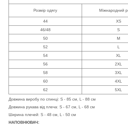
Розмір одягу
Міжнародний р
44
XS
46/48
S
50
M
52
L
54
XL
56
2XL
58
3XL
60
4XL
62
5XL
Довжина виробу по спинці: S - 85 см, L - 88 см
Довжина рукава від плеча: S - 67 см, L - 68 см
Ширина плечей: S - 48 см, L - 50 см
НАПОВНЮВАЧ: