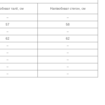
обхват талії, см
Напівобхват стегон, см
–
–
57
58
–
–
62
62
–
–
–
–
–
–
–
–
–
–