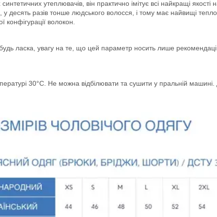
их синтетичних утеплювачів, він практично імітує всі найкращі якост
 у десять разів тонше людського волосся, і тому має найвищі теплоі
ї конфігурації волокон.
удь ласка, увагу на те, що цей параметр носить лише рекомендацій
ратурі 30°C. Не можна відбілювати та сушити у пральній машині. Д