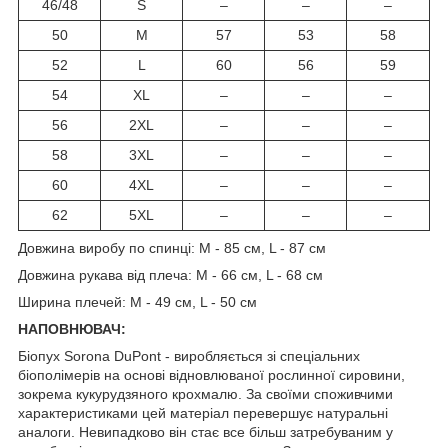
46/48
S
–
–
–
50
M
57
53
58
52
L
60
56
59
54
XL
–
–
–
56
2XL
–
–
–
58
3XL
–
–
–
60
4XL
–
–
–
62
5XL
–
–
–
Довжина виробу по спинці: M - 85 см, L - 87 см
Довжина рукава від плеча: M - 66 см, L - 68 см
Ширина плечей: M - 49 см, L - 50 см
НАПОВНЮВАЧ:
Біопух Sorona DuPont - виробляється зі спеціальних
біополімерів на основі відновлюваної рослинної сировини,
зокрема кукурудзяного крохмалю. За своїми споживчими
характеристиками цей матеріал перевершує натуральні
аналоги. Невипадково він стає все більш затребуваним у