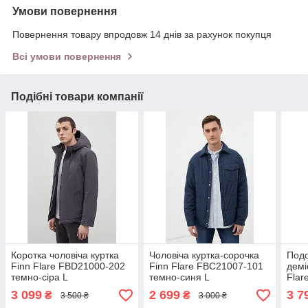
Умови повернення
Повернення товару впродовж 14 днів за рахунок покупця
Всі умови повернення
Подібні товари компанії
Коротка чоловіча куртка
Чоловіча куртка-сорочка
Подо
Finn Flare FBD21000-202
Finn Flare FBC21007-101
демі
темно-сіра L
темно-синя L
Flar
блак
3 099
2 699
3 7
₴
₴
3 500 ₴
3 000 ₴