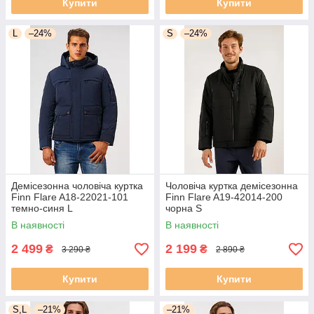
Купити
Купити
L
–24%
S
–24%
Демісезонна чоловіча куртка
Чоловіча куртка демісезонна
Finn Flare A18-22021-101
Finn Flare A19-42014-200
темно-синя L
чорна S
В наявності
В наявності
2 499
2 199
₴
₴
3 290 ₴
2 890 ₴
Купити
Купити
S,L
–21%
–21%