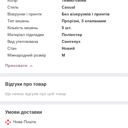
Колір
Темно-синій
Стиль
Casual
Візерунки і принти
Без візерунків і принтів
Тип кишень
Прорізні, З клапанами
Кількість кишень
5 шт.
Матеріал підкладки
Поліестер
Вид утеплювача
Синтепух
Стан
Новий
Міжнародний розмір
M
Приховати
Відгуки про товар
Ще немає відгуків про цей товар
Умови доставки
Нова Пошта