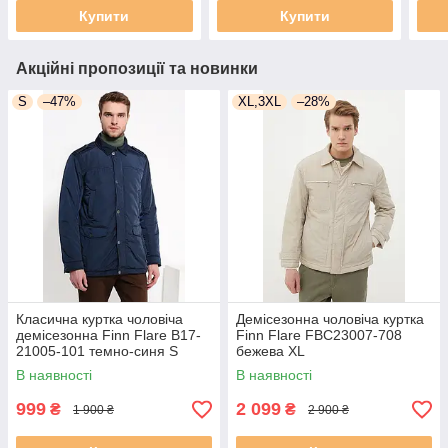
Купити
Купити
Акційні пропозиції та новинки
S
–47%
XL,3XL
–28%
Класична куртка чоловіча
Демісезонна чоловіча куртка
демісезонна Finn Flare B17-
Finn Flare FBC23007-708
21005-101 темно-синя S
бежева XL
В наявності
В наявності
999
2 099
₴
₴
1 900 ₴
2 900 ₴