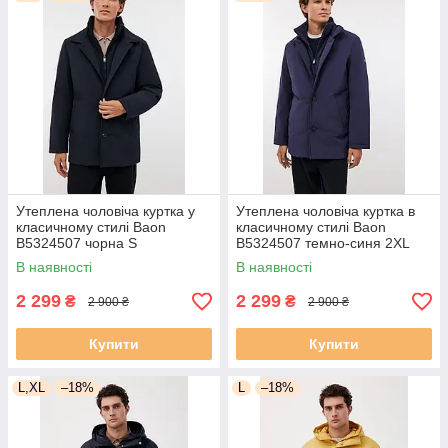
Утеплена чоловіча куртка у
Утеплена чоловіча куртка в
класичному стилі Baon
класичному стилі Baon
B5324507 чорна S
B5324507 темно-синя 2XL
В наявності
В наявності
2 299
2 299
₴
₴
2 900 ₴
2 900 ₴
Купити
Купити
L,XL
–18%
L
–18%