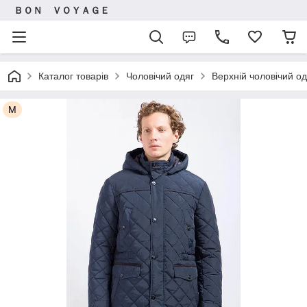
ＢＯＮ ＶＯＹＡＧＥ
Каталог товарів
Чоловічий одяг
Верхній чоловічий од
M