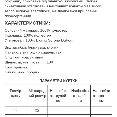
блискавку прихована під планкою із кнопками. Легкий
синтетичний утеплювач з найтонших волокон має високі
теплоізолюючі властивості, не звалюється при пранні і
гіпоалергенний.
ХАРАКТЕРИСТИКИ:
Основний матеріал: 100% поліестер
Підкладка: 100% поліестер
Утеплювач: 100% Біопух Sorona DuPont
Вид застібки: блискавка, кнопки
Наявність внутрішніх кишень: так
Опції каптура: знімний
Щільність, утеплювач, г: 190
Крій: прямий
Тип кишень: прорізні
ПАРАМЕТРИ КУРТКИ
Розмір
Міжнарод
Напівобхв
Напівобхв
Напівобхв
одягу
ний розмір
ат грудей,
ат талії,
ат стегон,
см
см
см
44
XS
–
–
–