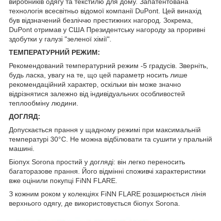
виробників одягу та текстилю для дому. Запатентована
технологія всесвітньо відомої компанії DuPont. Цей винахід
був відзначений безліччю престижних нагород. Зокрема,
DuPont отримав у США Президентську нагороду за проривні
здобутки у галузі "зеленої хімії".
ТЕМПЕРАТУРНИЙ РЕЖИМ:
Рекомендований температурний режим -5 градусів. Зверніть,
будь ласка, увагу на те, що цей параметр носить лише
рекомендаційний характер, оскільки він може значно
відрізнятися залежно від індивідуальних особливостей
теплообміну людини.
ДОГЛЯД:
Допускається прання у щадному режимі при максимальній
температурі 30°C. Не можна відбілювати та сушити у пральній
машині.
Біопух Sorona простий у догляді: він легко переносить
багаторазове прання. Його відмінні споживчі характеристики
вже оцінили покупці FiNN FLARE.
З кожним роком у колекціях FiNN FLARE розширюється лінія
верхнього одягу, де використовується біопух Sorona.