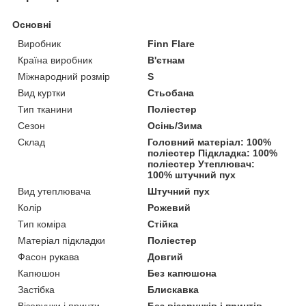
Основні
Виробник
Finn Flare
Країна виробник
В'єтнам
Міжнародний розмір
S
Вид куртки
Стьобана
Тип тканини
Поліестер
Сезон
Осінь/Зима
Склад
Головний матеріал: 100%
поліестер Підкладка: 100%
поліестер Утеплювач:
100% штучний пух
Вид утеплювача
Штучний пух
Колір
Рожевий
Тип коміра
Стійка
Матеріал підкладки
Поліестер
Фасон рукава
Довгий
Капюшон
Без капюшона
Застібка
Блискавка
Візерунки і принти
Без візерунків і принтів