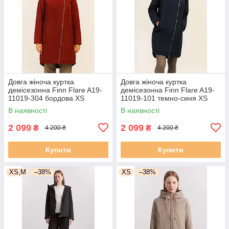
Довга жіноча куртка
Довга жіноча куртка
демісезонна Finn Flare A19-
демісезонна Finn Flare A19-
11019-304 бордова XS
11019-101 темно-синя XS
В наявності
В наявності
2 099
2 099
₴
₴
4 200 ₴
4 200 ₴
Купити
Купити
XS,M
–38%
XS
–38%