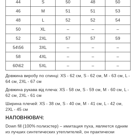
44
S
50
48
50
46
M
51
51
53
48
L
52
52
54
50
XL
–
–
–
52
2XL
57
57
59
54\56
3XL
–
–
–
58
4XL
–
–
–
60\62
5XL
–
–
–
Довжина виробу по спинці: XS - 62 см, S - 62 см, M - 63 см, L -
64 см, 2XL - 67 см
Довжина рукава від плеча: XS - 58 см, S - 59 см, M - 60 см, L -
62 см, 2XL - 61 см
Ширина плечей: XS - 38 см, S - 40 см, M - 41 см, L - 42 см,
2XL - 45 см
НАПОВНЮВАЧ:
Down fill (100% полиэстер) – имитация пуха, является одним
из лучших синтетических утеплителей, он практически