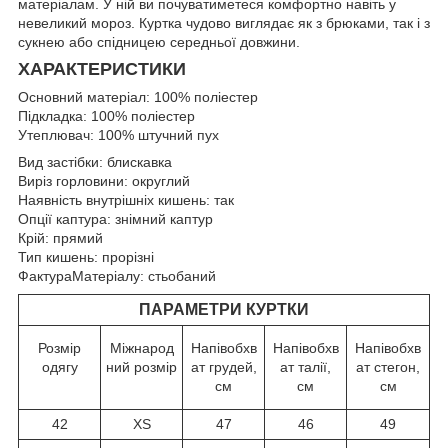
матеріалам. У ній ви почуватиметеся комфортно навіть у
невеликий мороз. Куртка чудово виглядає як з брюками, так і з
сукнею або спідницею середньої довжини.
ХАРАКТЕРИСТИКИ
Основний матеріал: 100% поліестер
Підкладка: 100% поліестер
Утеплювач: 100% штучний пух
Вид застібки: блискавка
Виріз горловини: округлий
Наявність внутрішніх кишень: так
Опції каптура: знімний каптур
Крій: прямий
Тип кишень: прорізні
ФактураМатеріалу: стьобаний
ПАРАМЕТРИ КУРТКИ
Розмір
Міжнарод
Напівобхв
Напівобхв
Напівобхв
одягу
ний розмір
ат грудей,
ат талії,
ат стегон,
см
см
см
42
XS
47
46
49