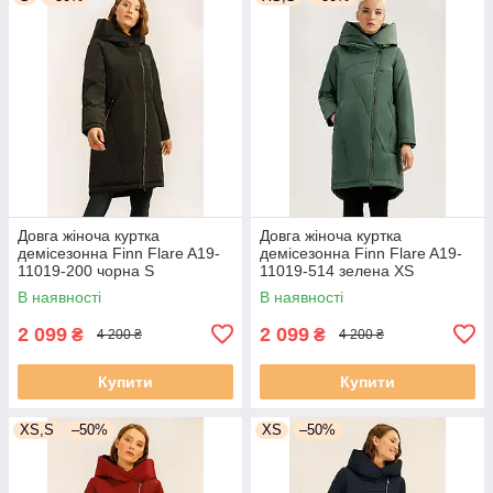
Довга жіноча куртка
Довга жіноча куртка
демісезонна Finn Flare A19-
демісезонна Finn Flare A19-
11019-200 чорна S
11019-514 зелена XS
В наявності
В наявності
2 099
2 099
₴
₴
4 200 ₴
4 200 ₴
Купити
Купити
XS,S
–50%
XS
–50%