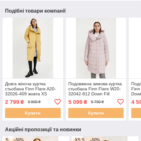
Подібні товари компанії
Довга жіноча куртка
Подовжена зимова куртка
Подо
стьобана Finn Flare A20-
стьобана Finn Flare W20-
Finn
32026-409 жовта XS
32042-812 Down Fill
Down
рожева S
2 799
5 099
4 5
₴
₴
3 900 ₴
5 790 ₴
Купити
Купити
Акційні пропозиції та новинки
S
–50%
XS,S
–50%