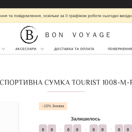
ня та повідомлення, оскільки за її графіком роботи сьогодні вихі
ＢＯＮ ＶＯＹＡＧＥ
АКСЕСУАРИ
ДОСТАВКА ТА ОПЛАТА
ПОВЕРНЕННЯ
СПОРТИВНА СУМКА TOURIST 1008-M-
–10%
Залишилось
0
0
0
0
0
0
0
0