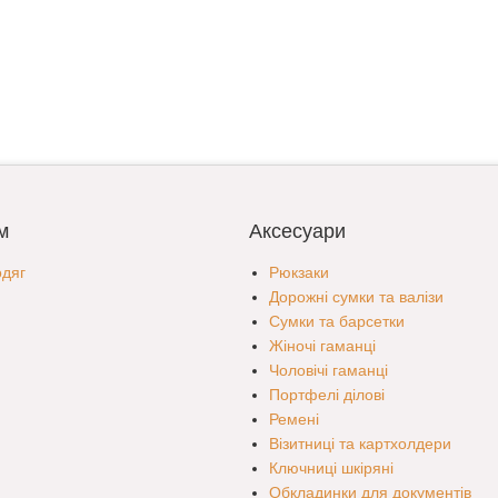
м
Аксесуари
одяг
Рюкзаки
Дорожні сумки та валізи
Сумки та барсетки
Жіночі гаманці
Чоловічі гаманці
Портфелі ділові
Ремені
Візитниці та картхолдери
Ключниці шкіряні
Обкладинки для документів