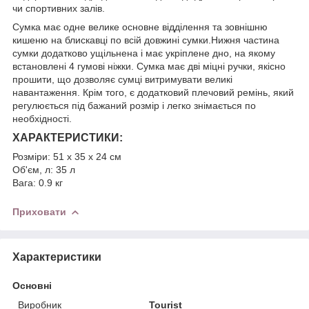
чи спортивних залів.
Сумка має одне велике основне відділення та зовнішню
кишеню на блискавці по всій довжині сумки.Нижня частина
сумки додатково ущільнена і має укріплене дно, на якому
встановлені 4 гумові ніжки. Сумка має дві міцні ручки, якісно
прошити, що дозволяє сумці витримувати великі
навантаження. Крім того, є додатковий плечовий ремінь, який
регулюється під бажаний розмір і легко знімається по
необхідності.
ХАРАКТЕРИСТИКИ:
Розміри: 51 х 35 х 24 см
Об'єм, л: 35 л
Вага: 0.9 кг
Приховати
Характеристики
Основні
Виробник
Tourist