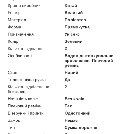
Країна виробник
Китай
Розмір
Великий
Матеріал
Поліестер
Форма
Прямокутна
Призначення
Унісекс
Колір
Зелений
Кількість відділень
2
Особливості
Водовідштовхувальне
просочення, Плечовий
ремінь
Стан
Новий
Телескопічна ручка
Да
Кількість відділень на
2
блискавці
Наявність коліс
Без коліс
Плечовий ремінь
Так
Візерунки і принти
Однотонний
Замок
Немає
Тип
Сумка дорожня