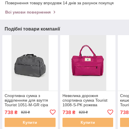
Повернення товару впродовж 14 днів за рахунок покупця
Всі умови повернення
Подібні товари компанії
Спортивна сумка з
Невелика дорожня
Спор
відділенням для взуття
спортивна сумка Tourist
кише
Tourist 1051-M-GR сіра
1008-S-PK рожева
Tour
738
738
738
₴
₴
820 ₴
820 ₴
Купити
Купити