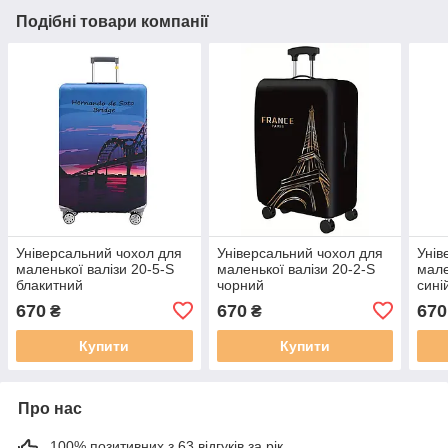
Подібні товари компанії
Універсальний чохол для
Універсальний чохол для
Унів
маленької валізи 20-5-S
маленької валізи 20-2-S
мале
блакитний
чорний
сині
670
670
670
₴
₴
Купити
Купити
Про нас
100% позитивних з 63 відгуків за рік