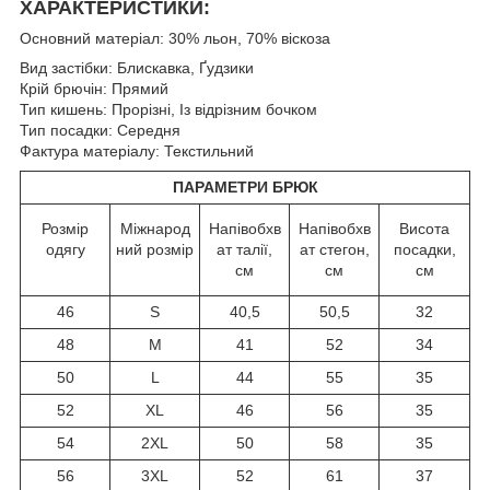
ХАРАКТЕРИСТИКИ:
Основний матеріал: 30% льон, 70% віскоза
Вид застібки: Блискавка, Ґудзики
Крій брючін: Прямий
Тип кишень: Прорізні, Із відрізним бочком
Тип посадки: Середня
Фактура матеріалу: Текстильний
ПАРАМЕТРИ БРЮК
Розмір
Міжнарод
Напівобхв
Напівобхв
Висота
одягу
ний розмір
ат талії,
ат стегон,
посадки,
см
см
см
46
S
40,5
50,5
32
48
M
41
52
34
50
L
44
55
35
52
XL
46
56
35
54
2XL
50
58
35
56
3XL
52
61
37