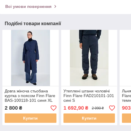
Всі умови повернення
Подібні товари компанії
Довга жіноча стьобана
Утеплені штани чоловічі
Льня
куртка з поясом Finn Flare
Finn Flare FAD210101-101
Flar
BAS-100118-101 синя XL
сині S
темн
2 800
1 692,90
903
₴
₴
2 090 ₴
Купити
Купити