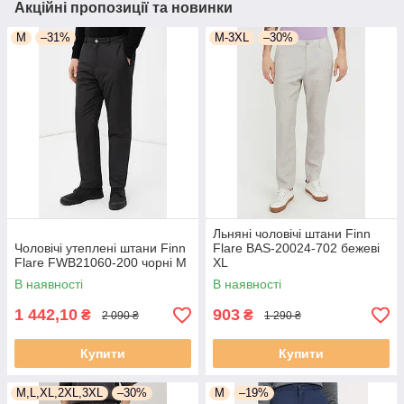
Акційні пропозиції та новинки
M
–31%
M-3XL
–30%
Льняні чоловічі штани Finn
Чоловічі утеплені штани Finn
Flare BAS-20024-702 бежеві
Flare FWB21060-200 чорні M
XL
В наявності
В наявності
1 442,10
903
₴
₴
2 090 ₴
1 290 ₴
Купити
Купити
M,L,XL,2XL,3XL
–30%
M
–19%