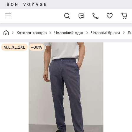
ＢＯＮ ＶＯＹＡＧＥ
Каталог товарів
Чоловічий одяг
Чоловічі брюки
Ль
M,L,XL,2XL
–30%