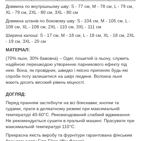
Довжина по внутрішньому шву: S - 77 см, M - 78 см, L - 79 см,
XL - 79 см, 2XL - 80 см, 3XL - 80 см
Довжина штанів по боковому шву: S - 104 см, M - 105 см, L -
108 см, XL - 108 см, 2XL - 110 см, 3XL - 111 см
Ширина калоші: S - 17 см, M - 18 см, L - 18 см, XL - 18 см, 2XL
- 19 см, 3XL - 20 см
МАТЕРІАЛ:
(70% льон, 30% бавовна) – Одяг, пошитий із льону, служить
надійною перешкодою утворенню парникового ефекту під
нею. Вона, як провідник, швидко і якісно припиняє будь-які
спроби поту залишитися на шкірі людини. Волокна льня
мають досить високий рівень міцності.
ДОГЛЯД:
Перед пранням застебнути на всі блискавки, кнопки та
гудзики, прати в делікатному режимі при максимальній
температурі 40-60°C. Рекомендований слабкий віджимання.
Не рекомендується сушити в пральній машині. Прасувати при
максимальній температурі 110°C.
Прекрасна якість виробу та фурнітури гарантована фінським
брендом одягу Finn Flare (Фін Флаєр).