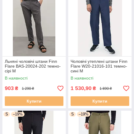
Льняні чоловічі штани Finn
Чоловічі утеплені штани Finn
Flare BAS-20024-202 темно-
Flare W20-21016-101 темно-
сірі M
сині M
В наявності
В наявності
903
1 530,90
₴
₴
1 290 ₴
1 890 ₴
Купити
Купити
S
–19%
S
–19%