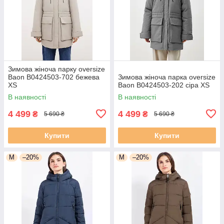
Зимова жіноча парку oversize
Baon B0424503-702 бежева
Зимова жіноча парка oversize
XS
Baon B0424503-202 сіра XS
В наявності
В наявності
4 499
4 499
₴
₴
5 690 ₴
5 690 ₴
Купити
Купити
M
–20%
M
–20%