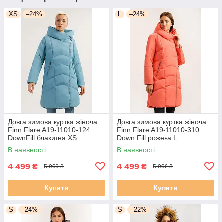
XS
–24%
L
–24%
Довга зимова куртка жіноча
Довга зимова куртка жіноча
Finn Flare A19-11010-124
Finn Flare A19-11010-310
DownFill блакитна XS
Down Fill рожева L
В наявності
В наявності
4 499
4 499
₴
₴
5 900 ₴
5 900 ₴
Купити
Купити
S
–24%
S
–22%