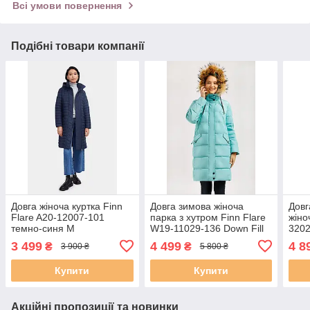
Всі умови повернення
Подібні товари компанії
Довга жіноча куртка Finn
Довга зимова жіноча
Довг
Flare A20-12007-101
парка з хутром Finn Flare
жіно
темно-синя M
W19-11029-136 Down Fill
3202
бірюзова S
чер
3 499
4 499
4 8
₴
₴
3 900 ₴
5 800 ₴
Купити
Купити
Акційні пропозиції та новинки