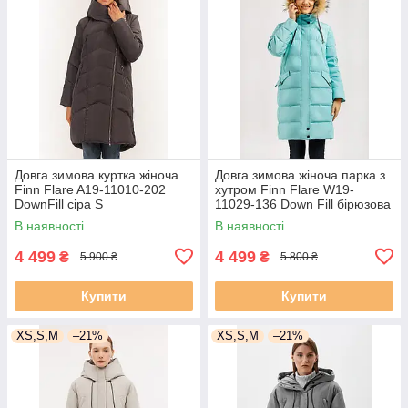
Довга зимова куртка жіноча
Довга зимова жіноча парка з
Finn Flare A19-11010-202
хутром Finn Flare W19-
DownFill сіра S
11029-136 Down Fill бірюзова
S
В наявності
В наявності
4 499
4 499
₴
₴
5 900 ₴
5 800 ₴
Купити
Купити
XS,S,M
–21%
XS,S,M
–21%