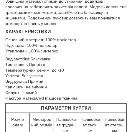
Зовнішній матеріал стійкий до стирання, додаткові
просочення забезпечать захист від вологи. Модель доповнена
трикотажними манжетами, застібкою на блискавку та
кишенями. Подовжений пуховик дозволить вам почуватися
комфортно навіть у мороз.
ХАРАКТЕРИСТИКИ:
Основний матеріал: 100% поліестер
Підкладка: 100% поліестер
Утеплювач: 100% синтепух
Вид застібки:Блискавка
Тип кишень:Прорізні
Температурний режим: до -10
Узлісся: Без узлісся
Вид рукава:Прямий
Капюшон: не знімний
Силует: Прямий
Фактура матеріалу:Плащова тканина
ПАРАМЕТРИ КУРТКИ
Розмір
Міжнарод
Напівобхв
Напівобхв
Напівобхв
одягу
ний розмір
ат грудей,
ат талії,
ат стегон,
см
см
см