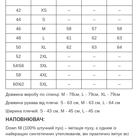
42
XS
–
–
–
44
S
–
–
–
46
M
58
57
58
48
L
61
62
63
50
XL
62
63
64
52
2XL
–
–
–
54\56
3XL
–
–
–
58
4XL
–
–
–
60\62
5XL
–
–
–
Довжина виробу по спинці: M - 78см, L - 79см, XL - 79см
Довжина рукава від плеча: S - 63 см, M - 63 см, L - 64 см
Ширина плечей: S - 43 см, M - 45 см, L - 45 см
НАПОВНЮВАЧ:
Down fill (100% штучний пух) – імітація пуху, є одним із
найкращих синтетичних утеплювачів, він практично імітує всі