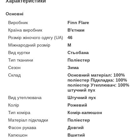
Характеристики
Основні
Виробник
Finn Flare
Країна виробник
В'єтнам
Розмір жіночого одягу (UA)
46
Міжнародний розмір
M
Вид куртки
Стьобана
Тип тканини
Поліестер
Сезон
Зима
Склад
Основний матеріал: 100%
поліестер Підкладка: 100%
поліестер Утеплювач: 100%
штучний пух
Вид утеплювача
Штучний пух
Колір
Рожевий
Тип коміра
Комір-капюшон
Матеріал підкладки
Поліестер
Фасон рукава
Довгий
Капюшон
Вшитий