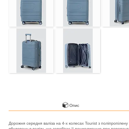
Опис
Дорожня середня валіза на 4-х колесах Tourist з поліпропілен
вбудовану в валізу, що запобігає її пошкодженню при переван