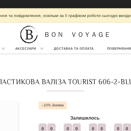
ня та повідомлення, оскільки за її графіком роботи сьогодні вихі
ＢＯＮ ＶＯＹＡＧＥ
АКСЕСУАРИ
ДОСТАВКА ТА ОПЛАТА
ПОВЕРНЕННЯ
АСТИКОВА ВАЛІЗА TOURIST 606-2-B
–10%
Залишилось
0
0
0
0
0
0
0
0