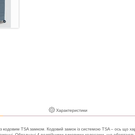
Характеристики
у з кодовим TSA замком. Кодовий замок із системою TSA – ось що х
таженні. Обладнані 4 подвійними гумовими колесами, що обертаютьс