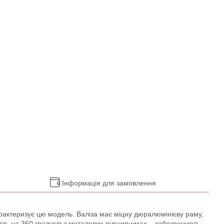
Інформація для замовлення
арактеризує цю модель. Валіза має міцну дюралюмінієву раму,
я, на 360 градусів з металевих підшипниках – забезпечують