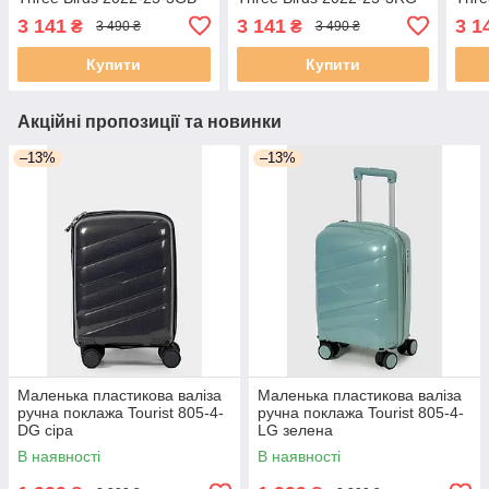
блакитна
рожева
чер
3 141
3 141
3 1
₴
₴
3 490 ₴
3 490 ₴
Купити
Купити
Акційні пропозиції та новинки
–13%
–13%
Маленька пластикова валіза
Маленька пластикова валіза
ручна поклажа Tourist 805-4-
ручна поклажа Tourist 805-4-
DG сіра
LG зелена
В наявності
В наявності