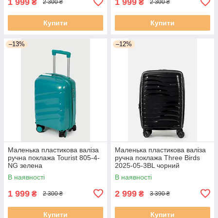
1 999
1 999
₴
₴
2 300 ₴
2 300 ₴
Купити
Купити
–13%
–12%
Маленька пластикова валіза
Маленька пластикова валіза
ручна поклажа Tourist 805-4-
ручна поклажа Three Birds
NG зелена
2025-05-3BL чорний
В наявності
В наявності
1 999
2 999
₴
₴
2 300 ₴
3 390 ₴
Купити
Купити