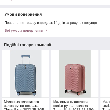
Умови повернення
Повернення товару впродовж 14 днів за рахунок покупця
Всі умови повернення
Подібні товари компанії
Маленька пластикова
Маленька пластикова
Мале
валіза ручна поклажа
валіза ручна поклажа
валі
Three Birds 2022-25-3GB
Three Birds 2022-25-3RG
Thre