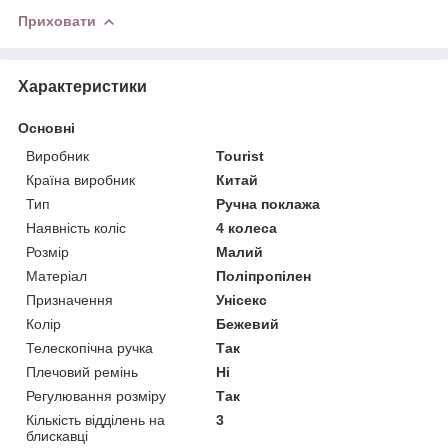
Приховати
Характеристики
Основні
Виробник
Tourist
Країна виробник
Китай
Тип
Ручна поклажа
Наявність коліс
4 колеса
Розмір
Малий
Матеріал
Поліпропілен
Призначення
Унісекс
Колір
Бежевий
Телескопічна ручка
Так
Плечовий ремінь
Ні
Регулювання розміру
Так
Кількість відділень на
3
блискавці