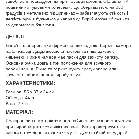
запобігає її пошкодженню при перевантаженні. Обладнані 4
подвійними гумовими колесами, що обертаються, на 360
градусів з металевих підшипниках – забезпечують стійкість і
легкість руху в будь-якому напрямку. Виріб можна збільшити
за допомогою блискавки.
ДЕТАЛІ:
Інтер'єр фанерований фірмовою підкладкою. Верхня камера
на блискавці з додатковою сітчастою та підкладковою
кишенею. Нижня камера має паски для захисту багажу.
Основна ручка довга в три положення для зручного
переміщення. Бічна та верхня ручка прогумована для
зручності переміщення виробу в руці.
ХАРАКТЕРИСТИКИ:
Розміри: 55 х 37 х 24 см
Об'єм, л: 44 л
Вага: 2.7 кг
МАТЕРІАЛ:
Поліпропілен є матеріалом, що найчастіше використовується
при виробництві високоякісних валіз. Він характеризується
високою гнучкістю, завдяки чому він дуже стійкий до ударів!