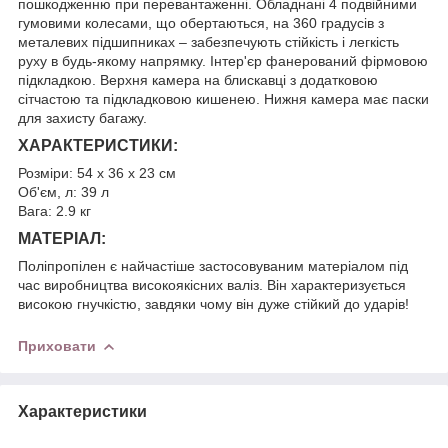
пошкодженню при перевантаженні. Обладнані 4 подвійними
гумовими колесами, що обертаються, на 360 градусів з
металевих підшипниках – забезпечують стійкість і легкість
руху в будь-якому напрямку. Інтер'єр фанерований фірмовою
підкладкою. Верхня камера на блискавці з додатковою
сітчастою та підкладковою кишенею. Нижня камера має паски
для захисту багажу.
ХАРАКТЕРИСТИКИ:
Розміри: 54 х 36 х 23 см
Об'єм, л: 39 л
Вага: 2.9 кг
МАТЕРІАЛ:
Поліпропілен є найчастіше застосовуваним матеріалом під
час виробництва високоякісних валіз. Він характеризується
високою гнучкістю, завдяки чому він дуже стійкий до ударів!
Приховати
Характеристики