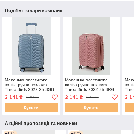
Подібні товари компанії
Маленька пластикова
Маленька пластикова
Мале
валіза ручна поклажа
валіза ручна поклажа
валі
Three Birds 2022-25-3GB
Three Birds 2022-25-3RG
Thre
блакитна
рожева
чер
3 141
3 141
3 1
₴
₴
3 490 ₴
3 490 ₴
Купити
Купити
Акційні пропозиції та новинки
–13%
–13%