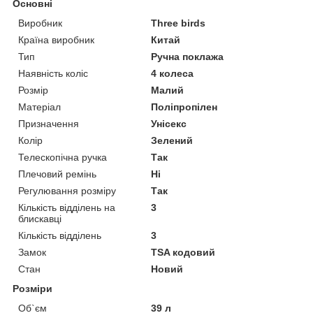
Основні
Виробник
Three birds
Країна виробник
Китай
Тип
Ручна поклажа
Наявність коліс
4 колеса
Розмір
Малий
Матеріал
Поліпропілен
Призначення
Унісекс
Колір
Зелений
Телескопічна ручка
Так
Плечовий ремінь
Ні
Регулювання розміру
Так
Кількість відділень на
3
блискавці
Кількість відділень
3
Замок
TSA кодовий
Стан
Новий
Розміри
Об`єм
39 л