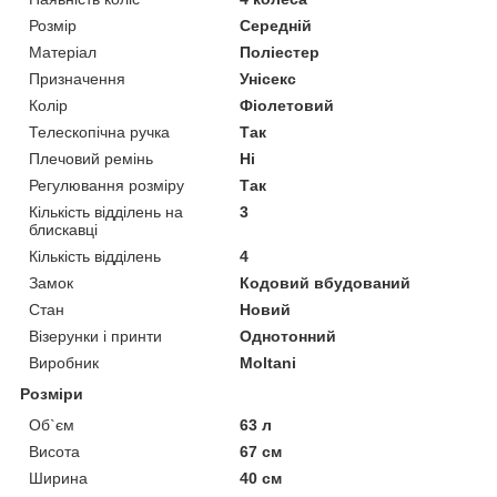
Розмір
Середній
Матеріал
Поліестер
Призначення
Унісекс
Колір
Фіолетовий
Телескопічна ручка
Так
Плечовий ремінь
Ні
Регулювання розміру
Так
Кількість відділень на
3
блискавці
Кількість відділень
4
Замок
Кодовий вбудований
Стан
Новий
Візерунки і принти
Однотонний
Виробник
Moltani
Розміри
Об`єм
63 л
Висота
67 см
Ширина
40 см