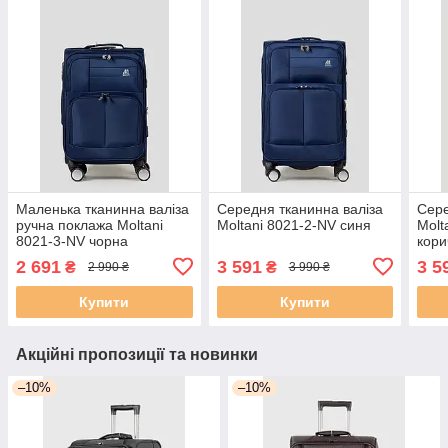
Маленька тканинна валіза
Середня тканинна валіза
Сере
ручна поклажа Moltani
Moltani 8021-2-NV синя
Molt
8021-3-NV чорна
кори
2 691
3 591
3 5
₴
₴
2 990 ₴
3 990 ₴
Купити
Купити
Акційні пропозиції та новинки
–10%
–10%