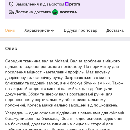
Замовлення під захистом
Доступна доставка
Опис
Характеристики
Відгуки про товар
Доставка
Опис
Середня тканинна валіза Moltani. Валіза зроблена з міцного
щільного, водонепроникного поліестеру. По периметру для
посилення міцності - металевий профіль. Має висувну,
дворівневу телескопічну ручку. Закриваються валізи на
блискавку та кодовий замок, який блокує бігунки змійки. Також
на лицьовій стороні є кишені на змійках для дрібниць чи
документів. Збоку та зверху валіз розташовані ручки для
перенесення у вертикальному або горизонтальному
положенні. Колеса максимально захищені від пошкоджень.
Усередині – одне основне відділення з ременями для фіксації
багажу, кишеня на блискавці. Зовні – одне основне відділення
на блискавці, додаткова кишеня на лицьовій стороні для
дрібниць чи документів. Верхня кишеня на блискавці зі